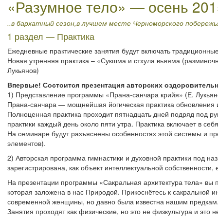
«Разумное тело» — осень 201
..в бархатный сезон,в лучшем месте Черноморского побережь
1 раздел — Практика
Ежедневные практические занятия будут включать традиционные
Новая утренняя практика – «Сукшма и стхула вьяяма (разминочн
Лукьянов)
Впервые! Состоится презентация авторских оздоровитель
1) Представление программы «Прана-санчара крийя» (Е. Лукьян
Прана-санчара — мощнейшая йогическая практика обновления и
Полноценная практика проходит пятнадцать дней подряд под ру
практики каждый день около пяти утра. Практика включает в се
На семинаре будут разъяснены особенностях этой системы и пр
элементов).
2) Авторская программа гимнастики и духовной практики под на
зарегистрирована, как объект интеллектуальной собственности, 
На презентации программы «Сакральная архитектура тела» вы 
которая заложена в нас Природой. Прикоснётесь к сакральной 
современной женщины, но давно была известна нашим предкам
Занятия проходят как физические, но это не физкультура и это н