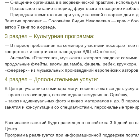
— Очищение организма в в аюрведической практике, используя 
— Правильное питание в период фруктового и овощного изобили
— Природная косметология при уходе за кожей в жаркие дни и д
Занятия проводит — Соловьёва Лидия Николаевна — врач с бол
автор 7 книг по аюрведе.
3 раздел – Культурная программа:
— В период пребывания на семинаре участники посещают все 
концертных и спортивных площадках ВДЦ «Орлёнок»;
— Ансамбль «Ренессанс», музыканты которого владеют самыми 
продольные флейты, виолы да гамба, фидель, ребек, крумхорн, 
«феерверк» из музыкальных произведений европейских авторов с
4 раздел – Дополнительные услуги:
В Центре участники семинара могут воспользоваться доп. услуга
– прокат велосипедов; велосипедная экскурсия по Орлёнку;
– заказ индивидуальных фото и видео материалов и др. В пер
занятия и консультации со специалистами, персональные тренир
Расписание занятий будет размещено на сайте за 3-5 дней до 
Центр.
Программа реализуется при информационной поддержке порта