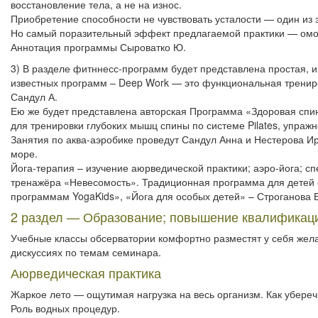
восстановление тела, а не на износ.
Приобретение способности не чувствовать усталости — один из 
Но самый поразительный эффект предлагаемой практики — ом
Аннотация программы Сыроватко Ю.
3) В разделе фитннесс-программ будет представлена простая, и
известных программ – Deep Work — это функциональная трениро
Сандул А.
Ею же будет представлена авторская Программа «Здоровая спи
для тренировки глубоких мышц спины по системе Pilates, упражн
Занятия по аква-аэробике проведут Сандул Анна и Нестерова И
море.
Йога-терапия – изучение аюрведической практики; аэро-йога; сп
тренажёра «Невесомость». Традиционная программа для детей 
программам YogaKids», «Йога для особых детей» – Строганова Е
2 раздел — Образование; повышение квалификац
Учебные классы обсерватории комфортно разместят у себя жела
дискуссиях по темам семинара.
Аюрведическая практика
Жаркое лето — ощутимая нагрузка на весь организм. Как убереч
Роль водных процедур.