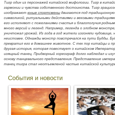
Тигр один из персонажей китайской мифологии. Тигр в кита
гармонии и чувства собственного достоинства. Тигр грациозе
изображают
юные спортсмены
двигаются под традиционную
символикой, ритуальными действиями и вековыми традициями
его исполняют с пожеланиями счастья и благополучия родны
много версий и легенд. Например, легенда о злобном монстре
уничтожал урожай. Из года в год жители изгоняли чудовище, 
неистовее. Однажды монстр повстречался на пути Будды. Бу
превратил его в домашнее животное. С тех пор китайцы и п
другая история, которая повествует о китайском Императо
изящный танец. Придворный хореограф долго наблюдал и изуч
основу танцевального представления. Представление императ
танец тигра стал неотъемленой частью китайской культур
События и новости