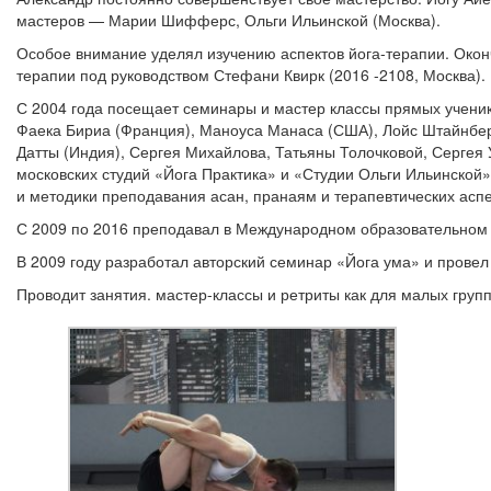
мастеров — Марии Шифферс, Ольги Ильинской (Москва).
Особое внимание уделял изучению аспектов йога-терапии. Оконч
терапии под руководством Стефани Квирк (2016 -2108, Москва).
С 2004 года посещает семинары и мастер классы прямых ученик
Фаека Бириа (Франция), Маноуса Манаса (США), Лойс Штайнбер
Датты (Индия), Сергея Михайлова, Татьяны Толочковой, Сергея
московских студий «Йога Практика» и «Студии Ольги Ильинской»
и методики преподавания асан, пранаям и терапевтических аспе
С 2009 по 2016 преподавал в Международном образовательном 
В 2009 году разработал авторский семинар «Йога ума» и провел 
Проводит занятия. мастер-классы и ретриты как для малых групп,