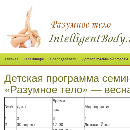
Главная
О семинаре
Преподаватели
Договор публичной оферты
Детская программа семин
«Разумное тело» — весна
Время
№п\п
Дата
Мероприятия
час
1
2
3
4
2
30 апреля
17-00
Детская Йога